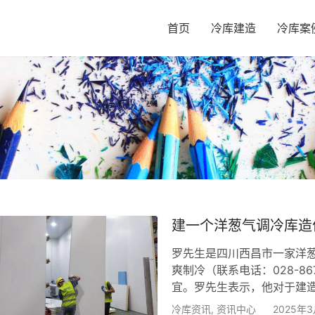
首页
冷库建造
冷库案
建一个洋葱气调冷库造
罗先生是四川西昌市一家洋
爽制冷（联系电话：028-8
宜。罗先生表示，他对于建
库如何有效调节温湿度及气
冷库资讯
,
资讯中心
2025年