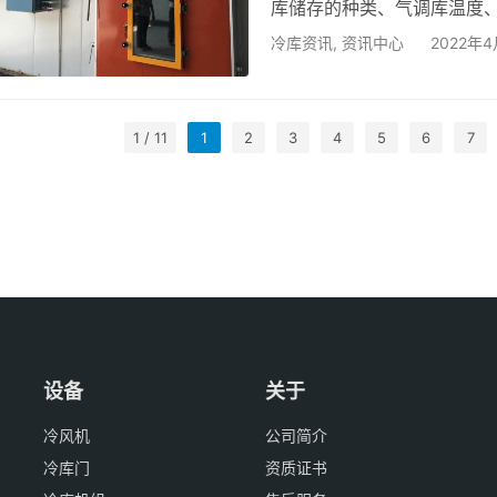
库储存的种类、气调库温度
都是果蔬气调库造价的主要因
冷库资讯
,
资讯中心
2022年
调库造价明细！ 该果蔬气调库
米/容积为2392立方米，预
度的储存标准来建造，库板配
1 / 11
1
2
3
4
5
6
7
设备
关于
冷风机
公司简介
冷库门
资质证书