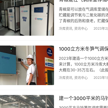
青椒是可以放在气调库里储存
贮藏能调节氧与二氧化碳的
了青椒的后熟和衰老，贮藏保
详细方法，请点击《青椒怎
冷库资讯
,
资讯中心
2023年
章！ 青椒气调库造价要多少
为8~10℃，湿度为85~95
100㎜厚度的聚氨酯双面彩
1000立方米冬笋气
2023年建造一个1000
来计算，1000立方米冷库大
大概在30-35万左右。（
及贮藏需求，1000立米冬
冷库资讯
,
资讯中心
2023年
贮藏方法，请点击《竹笋冷库
一、制冷系统：该冬笋气调保
90~95%。冷库制冷系统采
建一个3000平米的
3000平方马铃薯气调库需要