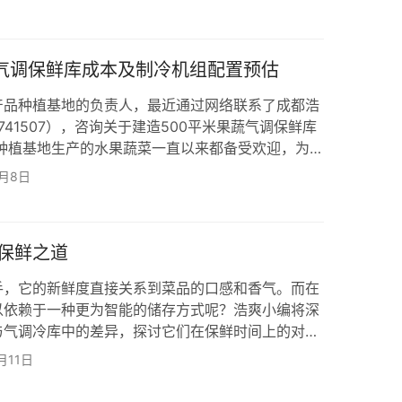
了1000平米、温度恒定在0~1度的洋葱气调冷库建
冷系统优化： 本冷库设计温度精确控制在0~1℃，
2台高性能的40匹浙江凯迪中高温箱…
蔬气调保鲜库成本及制冷机组配置预估
产品种植基地的负责人，最近通过网络联系了成都浩
741507），咨询关于建造500平米果蔬气调保鲜库
的种植基地生产的水果蔬菜一直以来都备受欢迎，为了
，她决定建造一座现代化的果蔬气调保鲜库。 首先，
5月8日
度的高要求，认为气调保鲜技术是实现这一目标的理
库可以通过精密控制温度、湿度和气体成分，延缓果
失，延长保鲜期限。在咨询中，她表达了对保…
保鲜之道
手，它的新鲜度直接关系到菜品的口感和香气。而在
以依赖于一种更为智能的储存方式呢？浩爽小编将深
与气调冷库中的差异，探讨它们在保鲜时间上的对
库中的生姜：传统保鲜库通常为生姜提供一个相对较
月11日
月左右。这主要受到温湿度波动的影响，难以提供一
生生姜冷库详细贮藏方法，请点击《生姜保鲜库储存技