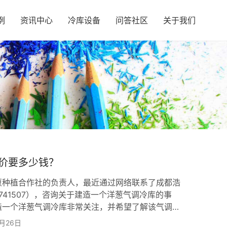
例
资讯中心
冷库设备
问答社区
关于我们
价要多少钱？
葱种植合作社的负责人，最近通过网络联系了成都浩
6741507），咨询关于建造一个洋葱气调冷库的事
造一个洋葱气调冷库非常关注，并希望了解该气调冷
体成分以延长洋葱的保鲜期和货架期。 根据罗先生的
3月26日