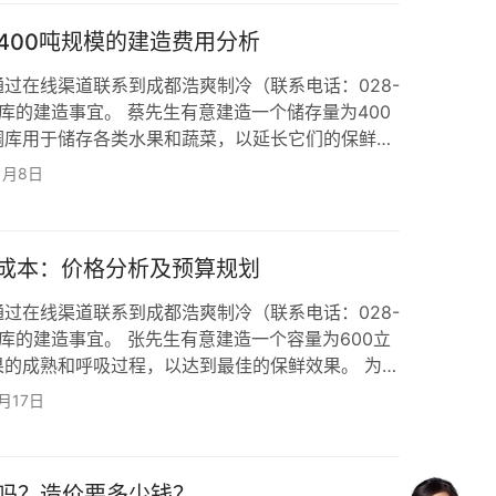
》这篇文章！ 气调冷库中的生姜：与此相对比，将生
400吨规模的建造费用分析
过在线渠道联系到成都浩爽制冷（联系电话：028-
气调库的建造事宜。 蔡先生有意建造一个储存量为400
调库用于储存各类水果和蔬菜，以延长它们的保鲜期
先生来说，确保气调库内的温湿度、气体组成等因素
1月8日
。 为满足蔡先生的实际使用和贮藏需求，成都浩爽制
调库的建造方案： 一、制冷系统：气调库的温度设计
5~90%之间。建议采用二台20…
设成本：价格分析及预算规划
过在线渠道联系到成都浩爽制冷（联系电话：028-
气调库的建造事宜。 张先生有意建造一个容量为600立
果的成熟和呼吸过程，以达到最佳的保鲜效果。 为满
，成都浩爽制冷提供了以下600立方米气调库的建
月17日
调库的温度设计为0~5℃，相对湿度控制在
一台25匹的浙江凯迪中高温箱式顶出风制冷机组，内含
机、电磁阀、冷凝器等设备。为了保证冷…
吗？造价要多少钱？