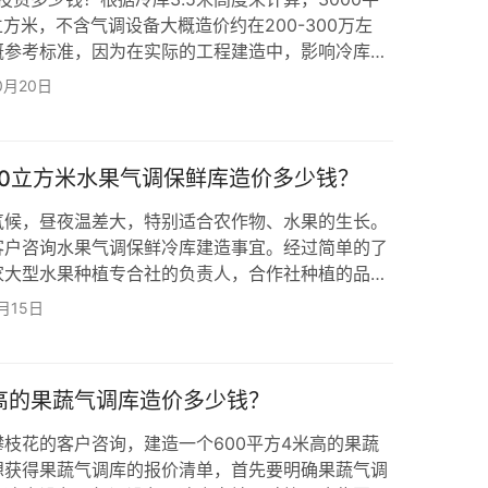
立方米，不含气调设备大概造价约在200-300万左
概参考标准，因为在实际的工程建造中，影响冷库设
多，如温度、尺寸、位置、机组品牌、设备配件等，
0月20日
高低差异，所以，没办法直接告诉客户做一个冷库多
体需求，才能计算出准确的冷库报价。 了解马铃薯冷
冷库贮藏马铃薯（土豆）注意事项有哪些？…
50立方米水果气调保鲜库造价多少钱？
气候，昼夜温差大，特别适合农作物、水果的生长。
客户咨询水果气调保鲜冷库建造事宜。经过简单的了
家大型水果种植专合社的负责人，合作社种植的品种
桃、枇杷、大樱桃等水果，为了有效延长这些水果保
月15日
社增收，因此咨询在雅安汉源县建一座150立方米
？ 根据雅安汉源县水果种植客户的贮藏及使用需
：长7米*宽5米*高4.5米，总面积为35平米/容…
米高的果蔬气调库造价多少钱？
枝花的客户咨询，建造一个600平方4米高的果蔬
想获得果蔬气调库的报价清单，首先要明确果蔬气调