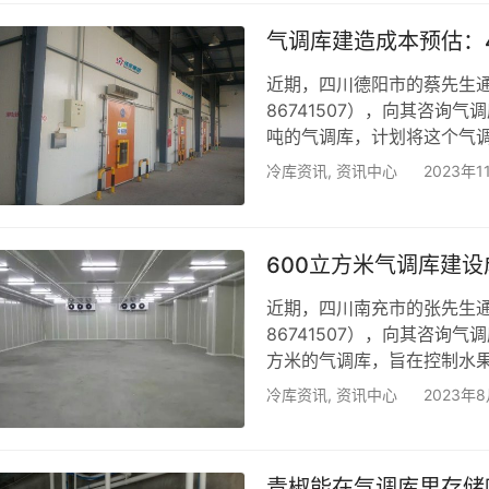
术，生姜保存不烂的好方法
气调库建造成本预估：
姜置于…
近期，四川德阳市的蔡先生通
86741507），向其咨询
吨的气调库，计划将这个气
和保持口感的稳定。对于蔡
冷库资讯
,
资讯中心
2023年1
能够精确控制是至关重要的
冷为其提供了400吨规模气
为0~5℃，相对湿度控制在8
600立方米气调库建
近期，四川南充市的张先生通
86741507），向其咨询
方米的气调库，旨在控制水
足客户的实际使用和贮藏需求
冷库资讯
,
资讯中心
2023年8
造方案： 一、制冷系统：气
85~90%之间。建议采用
美国进口的艾默生谷轮压缩
青椒能在气调库里存储