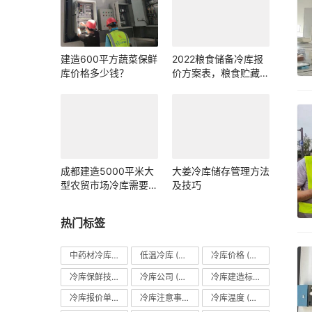
建造600平方蔬菜保鲜
2022粮食储备冷库报
库价格多少钱？
价方案表，粮食贮藏冷
库造价成本预算清单
（最新）
成都建造5000平米大
大姜冷库储存管理方法
型农贸市场冷库需要投
及技巧
资多少钱？
热门标签
中药材冷库
(27)
低温冷库
(70)
冷库价格
(490)
冷库保鲜技术
(88)
冷库公司
(31)
冷库建造标准
(26)
冷库报价单
(121)
冷库注意事项
(63)
冷库温度
(84)