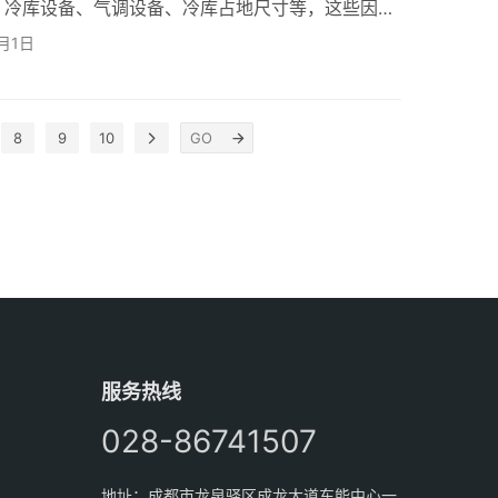
、冷库设备、气调设备、冷库占地尺寸等，这些因素
素。下面，小编就给大家介绍600平米4米高的气
4月1日
尺寸为：长26m*宽23m*高4m，总面积为598平
计可储存水果、蔬菜450-480吨左右。然后按照0~5
的100mm聚氨脂保温板。气…
8
9
10
服务热线
028-86741507
地址：成都市龙泉驿区成龙大道东能中心一