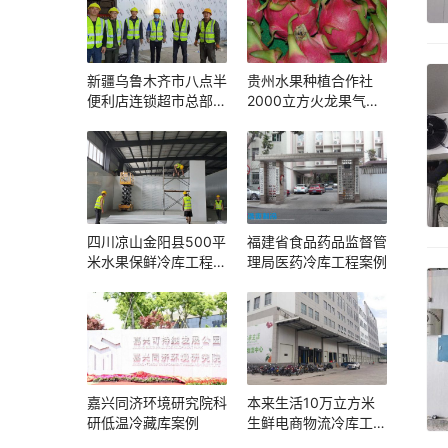
新疆乌鲁木齐市八点半
贵州水果种植合作社
便利店连锁超市总部
2000立方火龙果气调
2000平米仓储配送冷
保鲜库工程案例
库建设方案及施工图片
四川凉山金阳县500平
福建省食品药品监督管
米水果保鲜冷库工程设
理局医药冷库工程案例
计建造方案
嘉兴同济环境研究院科
本来生活10万立方米
研低温冷藏库案例
生鲜电商物流冷库工程
案例