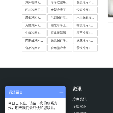
冷库视频
(24)
冷库贮藏事项
(113)
医药冷库
(114)
四川冷库工程
(79)
大型冷库工程
(41)
恒温冷库
(57)
成都冷库
(66)
气调保鲜库
(101)
水果保鲜库
(293)
海鲜冷库
(27)
湖北冷库工程
(23)
物流冷库
(29)
生鲜冷库
(22)
畜禽保鲜储藏库
(26)
疫苗冷库
(22)
肉制品冷库
(78)
蔬菜保鲜冷库
(197)
速冻冷库
(35)
食品冷库
(109)
食用菌冷库
(29)
餐饮冷库
(28)
案例
资讯
请您留言
医药冷库
冷库资讯
今日已下班，请留下您的联系方
物流冷库
冷库常识
式，明天我们会尽快和您联系。