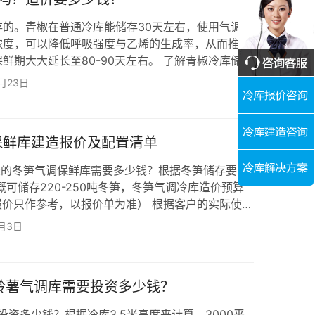
的。青椒在普通冷库能储存30天左右，使用气调库
浓度，可以降低呼吸强度与乙烯的生成率，从而推迟
鲜期大大延长至80-90天左右。 了解青椒冷库储存
么保存不会烂？青椒冷库储存保鲜方法推荐》这篇文
2月23日
钱？ 我们以1000立方米举例，青椒气调库贮藏温度
%，气体为O2：2%~8%；CO2：1%~2%。库板配备
钢夹芯板即可，制冷系统采…
调保鲜库建造报价及配置清单
立方米的冬笋气调保鲜库需要多少钱？根据冬笋储存要求
概可储存220-250吨冬笋，冬笋气调冷库造价预算
此报价只作参考，以报价单为准） 根据客户的实际使用
笋气调保鲜冷库建造配置如下： 了解笋子冷库及其他
1月3日
贮藏保鲜技术 一个月依旧新鲜如初》这篇文章！
鲜冷库的温度设计为0~5℃，相对湿度控制在
用一套上海兆雪32匹涡旋式制…
马铃薯气调库需要投资多少钱？
投资多少钱？根据冷库3.5米高度来计算，3000平