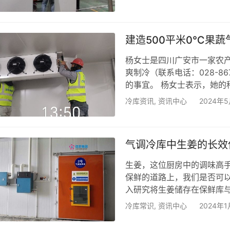
具体需求，我们为其量身定制
造方案，详情如下： 一、制
为确保制冷效果，我们选用了
建造500平米0℃果
杨女士是四川广安市一家农
爽制冷（联系电话：028-86
的事宜。 杨女士表示，她
提供更为新鲜、优质的产品
冷库资讯
,
资讯中心
2024年
杨女士强调了她对产品新鲜
想选择。她指出，气调保鲜
蔬的新陈代谢，减缓品质损
气调冷库中生姜的长效
生姜，这位厨房中的调味高
保鲜的道路上，我们是否可
入研究将生姜储存在保鲜库
比。 储存时间对比： 保鲜
冷库常识
,
资讯中心
2024年1
短的保鲜时间，一般在5个
个稳定的保存环境。 了解