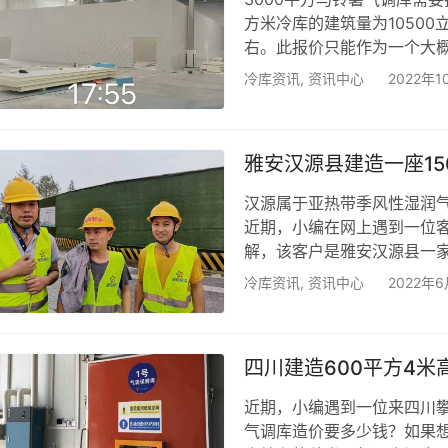
方米冷库的建筑量为10500
右。此报价只能作为一个大
计和安装的成本的因素有很
冷库资讯
,
资讯中心
2022年1
这些会导致冷库建造成本的
少钱的，只有根据客户的具
库贮藏注意事项，请点击《
雅安汉源县建造一座1
汉源属于亚热带季风性湿润
近期，小编在网上遇到一位
解，该客户是雅安汉源县一
有：黄果柑、葡萄、梨、核
冷库资讯
,
资讯中心
2022年6
鲜期，实现错峰销售，使合作
水果气调保鲜库造价要多少钱
求，该水果气调保鲜库的尺寸为
四川建造600平方4
近期，小编遇到一位来四川攀
气调库造价要多少钱？如果