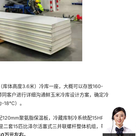
库体高度3.6米）冷库一座，大概可以存放160-
师同客户进行详细沟通鲜玉米冷库设计方案，确定冷
-18℃）。
配120mm聚氨脂保温板，冷藏库制冷系统配15HP美
是二套15匹比泽尔活塞式三并联螺杆整体机组，带
30万元左右。