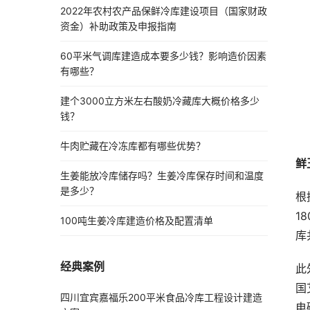
2022年农村农产品保鲜冷库建设项目（国家财政
资金）补助政策及申报指南
60平米气调库建造成本要多少钱？影响造价因素
有哪些？
建个3000立方米左右酸奶冷藏库大概价格多少
钱？
牛肉贮藏在冷冻库都有哪些优势？
鲜
生姜能放冷库储存吗？生姜冷库保存时间和温度
是多少？
根
1
100吨生姜冷库建造价格及配置清单
库
经典案例
此
国
四川宜宾嘉福乐200平米食品冷库工程设计建造
电