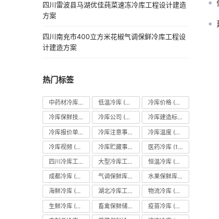
四川雷波县马湖优佳莼菜速冻冷库工程设计建造
方案
四川南充市400立方米花椒气调保鲜冷库工程设
计建造方案
热门标签
中药材冷库
(27)
低温冷库
(70)
冷库价格
(490)
冷库保鲜技术
(88)
冷库公司
(31)
冷库建造标准
(26)
冷库报价单
(121)
冷库注意事项
(63)
冷库温度
(84)
冷库视频
(24)
冷库贮藏事项
(113)
医药冷库
(114)
四川冷库工程
(79)
大型冷库工程
(41)
恒温冷库
(57)
成都冷库
(66)
气调保鲜库
(101)
水果保鲜库
(293)
海鲜冷库
(27)
湖北冷库工程
(23)
物流冷库
(29)
生鲜冷库
(22)
畜禽保鲜储藏库
(26)
疫苗冷库
(22)