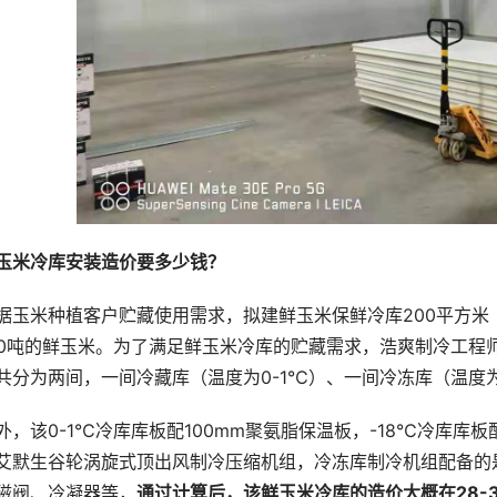
玉米冷库安装造价要多少钱？
据玉米种植客户贮藏使用需求，拟建鲜玉米保鲜冷库200平方米（
80吨的鲜玉米。为了满足鲜玉米冷库的贮藏需求，浩爽制冷工程
共分为两间，一间冷藏库（温度为0-1℃）、一间冷冻库（温度为
外，该0-1℃冷库库板配100mm聚氨脂保温板，-18℃冷库库板
艾默生谷轮涡旋式顶出风制冷压缩机组，冷冻库制冷机组配备的
磁阀、冷凝器等，
通过计算后，该鲜玉米冷库的造价大概在28-