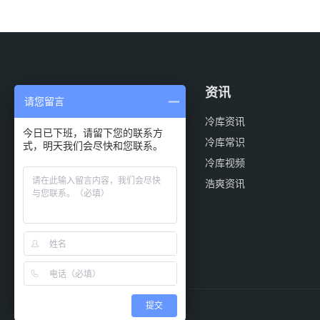
案例
资讯
请您留言
医药冷库
冷库资讯
今日已下班，请留下您的联系方
物流冷库
冷库常识
式，明天我们会尽快和您联系。
餐饮冷库
冷库视频
食品冷库
浩爽资讯
气调冷库
果蔬冷库
提交