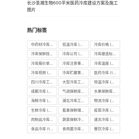
长沙圣湘生物600平米医药冷库建设方案及施工
图片
热门标签
中药材冷库
(27)
低温冷库
(70)
冷库价格
(490)
冷库保鲜技术
(88)
冷库公司
(31)
冷库建造标准
(26)
冷库报价单
(121)
冷库注意事项
(63)
冷库温度
(84)
冷库视频
(24)
冷库贮藏事项
(113)
医药冷库
(114)
四川冷库工程
(79)
大型冷库工程
(41)
恒温冷库
(57)
成都冷库
(66)
气调保鲜库
(101)
水果保鲜库
(293)
海鲜冷库
(27)
湖北冷库工程
(23)
物流冷库
(29)
生鲜冷库
(22)
畜禽保鲜储藏库
(26)
疫苗冷库
(22)
肉制品冷库
(78)
蔬菜保鲜冷库
(197)
速冻冷库
(35)
食品冷库
(109)
食用菌冷库
(29)
餐饮冷库
(28)