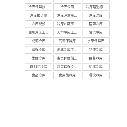
冷库保鲜技术
冷库公司
冷库建造标准
冷库报价单
冷库注意事项
冷库温度
冷库视频
冷库贮藏事项
医药冷库
四川冷库工程
大型冷库工程
恒温冷库
成都冷库
气调保鲜库
水果保鲜库
海鲜冷库
湖北冷库工程
物流冷库
生鲜冷库
畜禽保鲜储藏库
疫苗冷库
肉制品冷库
蔬菜保鲜冷库
速冻冷库
食品冷库
食用菌冷库
餐饮冷库