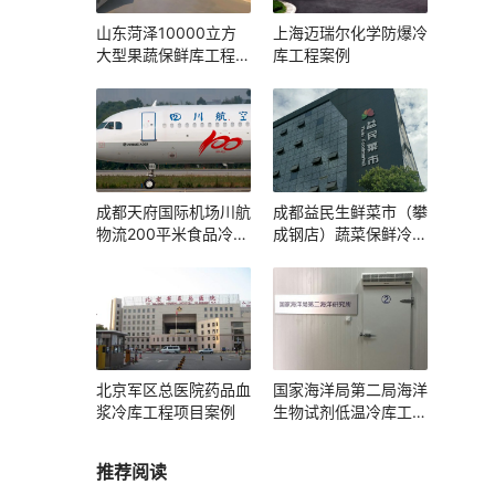
山东菏泽10000立方
上海迈瑞尔化学防爆冷
大型果蔬保鲜库工程项
库工程案例
目
成都天府国际机场川航
成都益民生鲜菜市（攀
物流200平米食品冷库
成钢店）蔬菜保鲜冷库
建设方案及施工图片
工程设计建造方案
北京军区总医院药品血
国家海洋局第二局海洋
浆冷库工程项目案例
生物试剂低温冷库工程
案例
推荐阅读