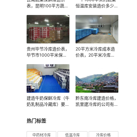
表，昆明100平方蔬菜
恒温库安装造价多少
冷库报价清单参考
钱？
贵州毕节冷库造价表，
20平方米冷库成本造
毕节市1000平米保鲜
价表，20平米冷库全
冷库报价清单参考
套报价清单参考
建造牛奶保鲜冷库（牛
黔东南冷库建造价格，
奶乳制品冷藏库）要多
凯里建冷库的公司有哪
少钱？
些？
热门标签
中药材冷库
低温冷库
冷库价格