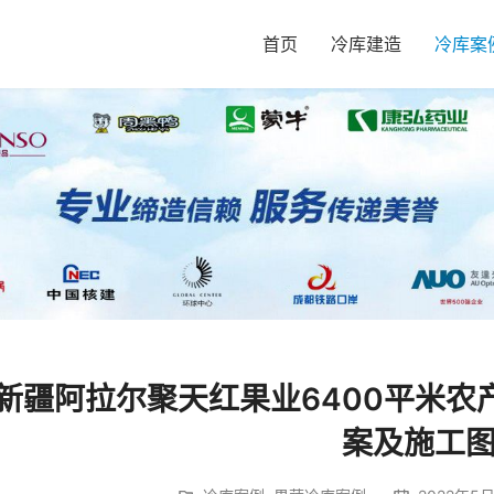
首页
冷库建造
冷库案
新疆阿拉尔聚天红果业6400平米农
案及施工