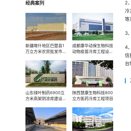
2
经典案列
冷
等
3
新疆喀什地区巴楚县1
成都康华动保生物科技
4
万立方米农贸批发市场
动物疫苗冷库工程设计
信
冷库建设方案及施工图
建造方案
片
台
山东绿叶制药6900立
陕西慧康生物科技800
方米高架阴凉库建设方
立方医药冷库工程项目
案及施工图片