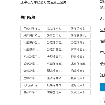
远
送中心冷库建设方案及施工图片
影
热门标签
3
中药材冷库
(27)
低温冷库
(70)
冷库价格
(490)
生
冷库保鲜技术
(88)
冷库公司
(31)
冷库建造标准
(26)
保
冷库报价单
(121)
冷库注意事项
(63)
冷库温度
(84)
冷库视频
(24)
冷库贮藏事项
(113)
医药冷库
(114)
中
四川冷库工程
(79)
大型冷库工程
(41)
恒温冷库
(57)
低
成都冷库
(66)
气调保鲜库
(101)
水果保鲜库
(293)
海鲜冷库
(27)
湖北冷库工程
(23)
物流冷库
(29)
冻
生鲜冷库
(22)
畜禽保鲜储藏库
(26)
疫苗冷库
(22)
肉制品冷库
(78)
蔬菜保鲜冷库
(197)
速冻冷库
(35)
食品冷库
(109)
食用菌冷库
(29)
餐饮冷库
(28)