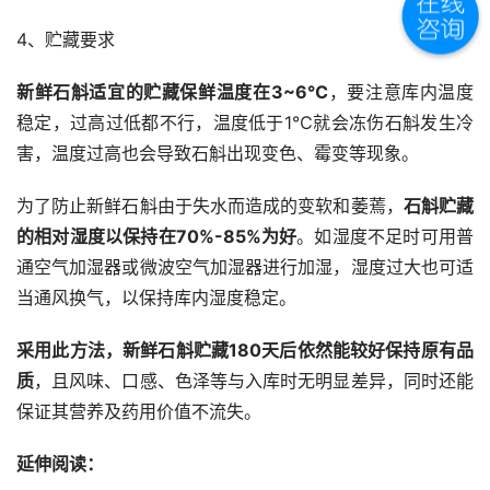
4、贮藏要求
新鲜石斛适宜的贮藏保鲜温度在3~6℃
，要注意库内温度
稳定，过高过低都不行，温度低于1℃就会冻伤石斛发生冷
害，温度过高也会导致石斛出现变色、霉变等现象。
为了防止新鲜石斛由于失水而造成的变软和萎蔫，
石斛贮藏
的相对湿度以保持在70%-85%为好
。如湿度不足时可用普
通空气加湿器或微波空气加湿器进行加湿，湿度过大也可适
当通风换气，以保持库内湿度稳定。
采用此方法，新鲜石斛贮藏180天后依然能较好保持原有品
质
，且风味、口感、色泽等与入库时无明显差异，同时还能
保证其营养及药用价值不流失。
延伸阅读：