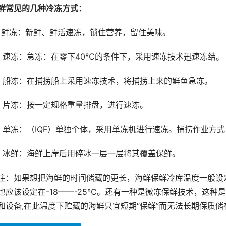
鲜常见的几种冷冻方式：
、鲜冻：新鲜、鲜活速冻，锁住营养，留住美味。
、速冻：急冻：在零下40℃的条件下，采用速冻技术迅速冻结。
、船冻：在捕捞船上采用速冻技术，将捕捞上来的鲜鱼急冻。
、片冻：按一定规格重量排盘，进行速冻。
、单冻：（IQF）单独个体，采用单冻机进行速冻。捕捞作业方
、冰鲜：海鲜上岸后用碎冰一层一层将其覆盖保鲜。
注：如果想把海鲜的时间储藏的更长，海鲜保鲜冷库温度一般设
也应该设定在-18——-25℃。还有一种是微冻保鲜技术，这种
和设备,在此温度下贮藏的海鲜只宜短期“保鲜”而无法长期保质储