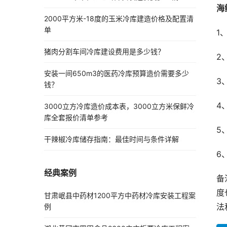
海
2000平方米-18度的玉米冷库建造价格及配置清
单
1
猪肉分割车间冷库建设费用是多少钱？
2
安装一间650m3的医药冷库预算造价需要多少
3
钱？
4
3000立方冷库造价成本表，3000立方米保鲜冷
库全套报价清单参考
5
干辣椒冷库储存指南：最佳时间与条件详解
6
经典案例
备
度
甘肃岷县中药材1200平方中药材冷库安装工程案
法
例