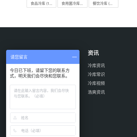
食品冷库
(109)
食用菌冷库
(29)
餐饮冷库
(28)
案例
资讯
请您留言
医药冷库
冷库资讯
今日已下班，请留下您的联系方
物流冷库
冷库常识
式，明天我们会尽快和您联系。
餐饮冷库
冷库视频
食品冷库
浩爽资讯
气调冷库
果蔬冷库