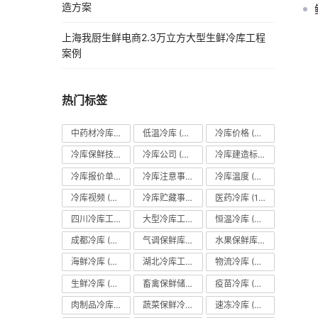
造方案
上海我厨生鲜电商2.3万立方大型生鲜冷库工程
案例
热门标签
中药材冷库
(27)
低温冷库
(70)
冷库价格
(490)
冷库保鲜技术
(88)
冷库公司
(31)
冷库建造标准
(26)
冷库报价单
(121)
冷库注意事项
(63)
冷库温度
(84)
冷库视频
(24)
冷库贮藏事项
(113)
医药冷库
(114)
四川冷库工程
(79)
大型冷库工程
(41)
恒温冷库
(57)
成都冷库
(66)
气调保鲜库
(101)
水果保鲜库
(293)
海鲜冷库
(27)
湖北冷库工程
(23)
物流冷库
(29)
生鲜冷库
(22)
畜禽保鲜储藏库
(26)
疫苗冷库
(22)
肉制品冷库
(78)
蔬菜保鲜冷库
(197)
速冻冷库
(35)